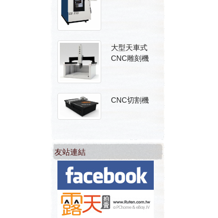
大型天車式
CNC雕刻機
CNC切割機
友站連結