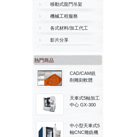
移動式龍門吊架
機械工程服務
各式材料/加工代工
影片分享
熱門商品
CAD/CAM銑
削雕刻軟體
天車式5軸加工
中心 GX-300
中小型天車式5
軸CNC雕銑機