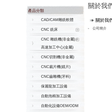
關於我
產品分類
CAD/CAM雕銑軟體
關於我
公司簡介
CNC 銑床
CNC 雕銑機(非金屬) /
高速加工中心(金屬)
CNC切割機(非金屬)
CNC裁片機(鏡片)
CNC齒雕機(牙科)
保麗龍加工設備
自動泡棉加工設備
自動化設備OEM/ODM