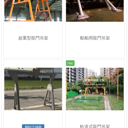
超重型龍門吊架
船舶用龍門吊架
Hot
軌道式龍門吊架
鋼材/不鏽鋼