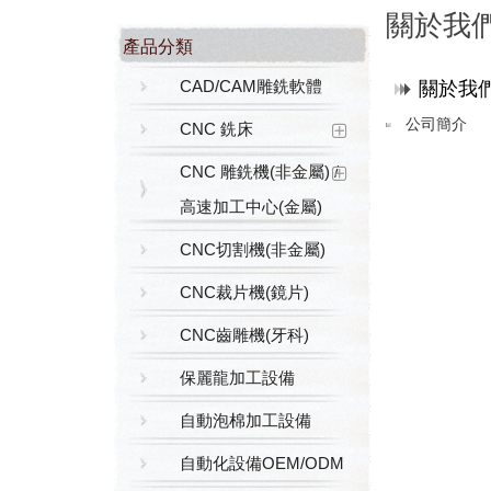
關於我
產品分類
CAD/CAM雕銑軟體
關於我
公司簡介
CNC 銑床
CNC 雕銑機(非金屬) /
高速加工中心(金屬)
CNC切割機(非金屬)
CNC裁片機(鏡片)
CNC齒雕機(牙科)
保麗龍加工設備
自動泡棉加工設備
自動化設備OEM/ODM