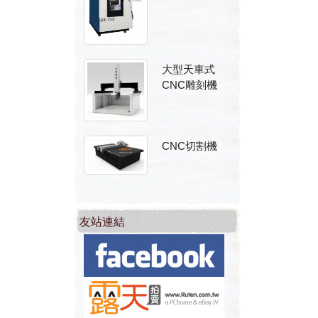
大型天車式
CNC雕刻機
CNC切割機
友站連結