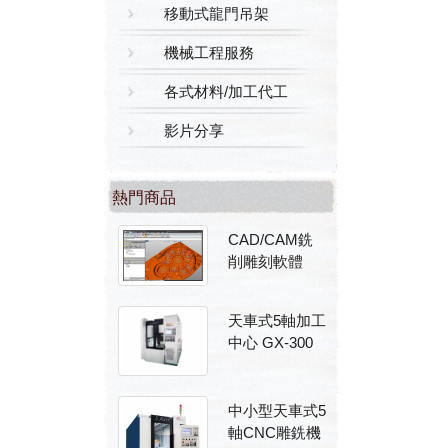
移動式龍門吊架
機械工程服務
各式材料/加工代工
影片分享
熱門商品
CAD/CAM銑
削雕刻軟體
天車式5軸加工
中心 GX-300
中小型天車式5
軸CNC雕銑機